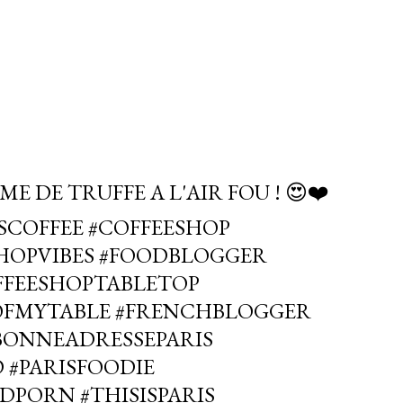
E DE TRUFFE A L'AIR FOU ! 😍❤️
ISCOFFEE #COFFEESHOP
SHOPVIBES #FOODBLOGGER
OFFEESHOPTABLETOP
OFMYTABLE #FRENCHBLOGGER
#BONNEADRESSEPARIS
 #PARISFOODIE
DPORN #THISISPARIS