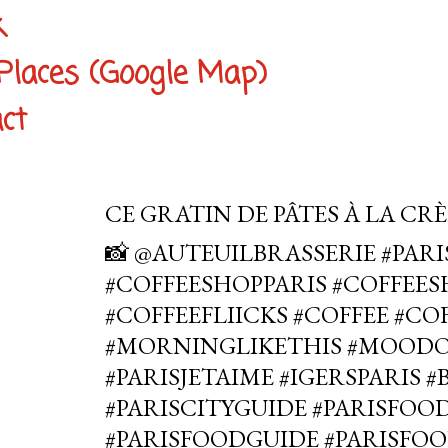
k
Places (Google Map)
ct
CE GRATIN DE PÂTES À LA CRÈM
📸 @AUTEUILBRASSERIE #PAR
#COFFEESHOPPARIS #COFFEE
#COFFEEFLIICKS #COFFEE #C
#MORNINGLIKETHIS #MOOD
#PARISJETAIME #IGERSPARIS 
#PARISCITYGUIDE #PARISFOOD
#PARISFOODGUIDE #PARISFOO