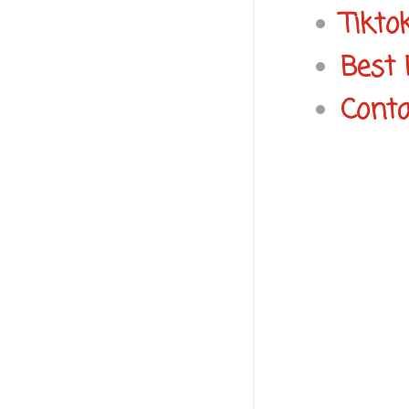
Tikto
Best 
Conta