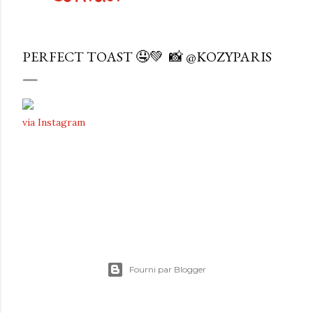
PERFECT TOAST 🤤💚⁠ ⁠ 📸 @KOZYPARIS
via Instagram
Fourni par Blogger