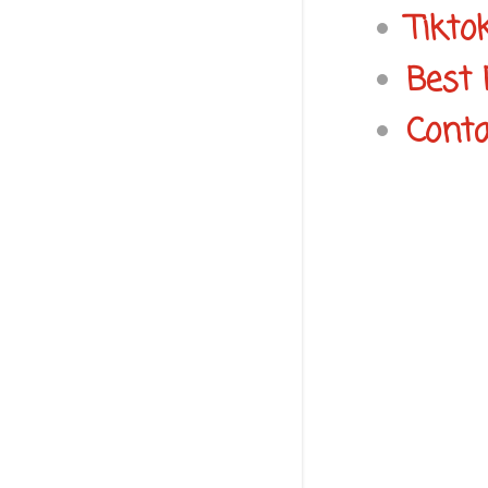
Tikto
Best 
Conta