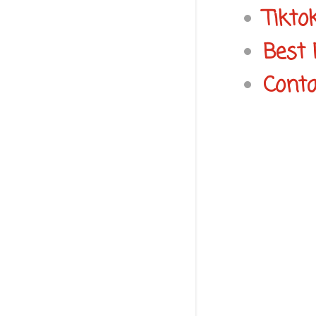
Tikto
Best 
Conta