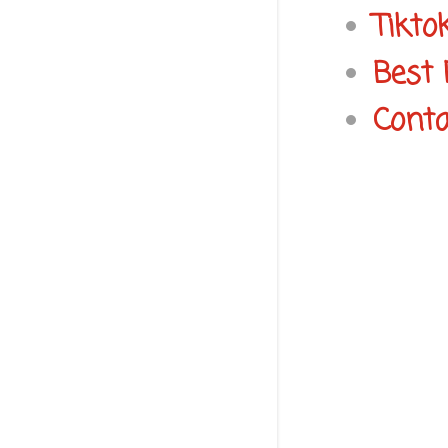
Tikto
Best 
Conta