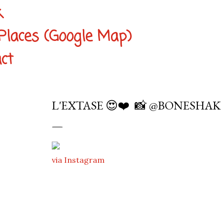
k
Places (Google Map)
ct
L'EXTASE 😍❤️⁠ ⁠ 📸 @BONESHA
via Instagram