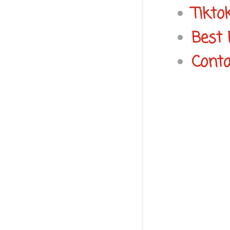
Tikto
Best 
Conta