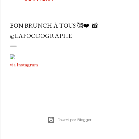
BON BRUNCH À TOUS 🥰❤️⁠ ⁣⁠ 📸
@LAFOODOGRAPHE⁣
via Instagram
Fourni par Blogger