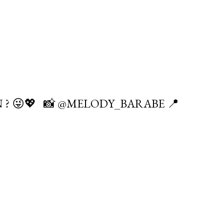
😜💖 ⁠ ⁣⁠ 📸 @MELODY_BARABE⁣⁠ ⁣📍