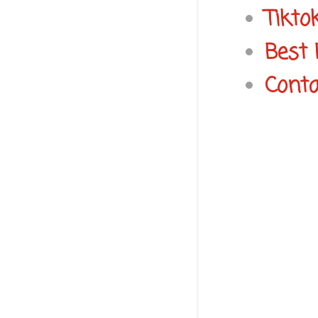
Tikto
Best 
Conta