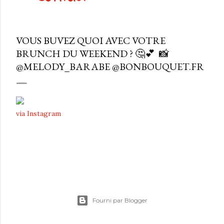
VOUS BUVEZ QUOI AVEC VOTRE
BRUNCH DU WEEKEND ? 🤔💕⁠ ⁣⁠ 📸
@MELODY_BARABE⁣ @BONBOUQUET.FR⁠
via Instagram
Fourni par Blogger