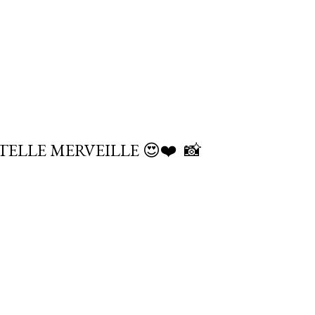
ELLE MERVEILLE 😍❤️⁠ ⁠ 📸