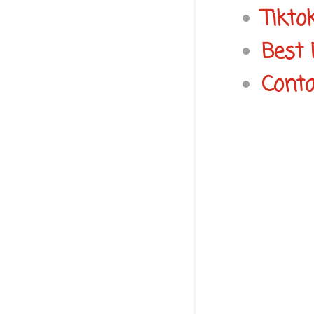
Tikto
Best 
Conta